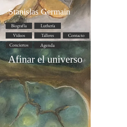
Stanislas Germain
Biografía
Luthería
Vídeos
Talleres
Contacto
Conciertos
Agenda
Afinar el universo