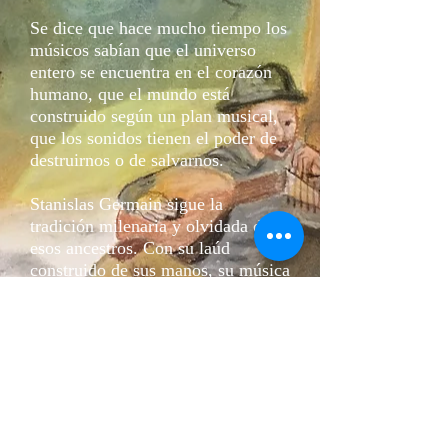
Se dice que hace mucho tiempo los
músicos sabían que el universo
entero se encuentra en el corazón
humano, que el mundo está
construido según un plan musical,
que los sonidos tienen el poder de
destruirnos o de salvarnos.
Stanislas Germain sigue la
tradición milenaria y olvidada de
esos ancestros. Con su laúd
construido de sus manos, su música
busca hablar el lenguaje del
universo.
En este concierto, como los
antiguos juglares, Stanislas reúne
canciones de varios tiempos y
lugares. Desde canciones de los
Cancioneros Españoles del