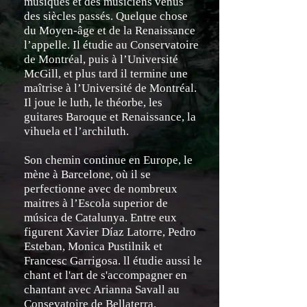
musiques et des musiciens venus
des siècles passés. Quelque chose
du Moyen-âge et de la Renaissance
l’appelle. Il étudie au Conservatoire
de Montréal, puis à l’Université
McGill, et plus tard il termine une
maîtrise à l’Université de Montréal.
Il joue le luth, le théorbe, les
guitares Baroque et Renaissance, la
vihuela et l’archiluth.
Son chemin continue en Europe, le
mène à Barcelone, où il se
perfectionne avec de nombreux
maitres à l’Escola superior de
música de Catalunya. Entre eux
figurent Xavier Díaz Latorre, Pedro
Esteban, Monica Pustilnik et
Francesc Garrigosa. ll étudie aussi le
chant et l'art de s'accompagner en
chantant avec Arianna Savall au
Consevatoire de Bellaterra.