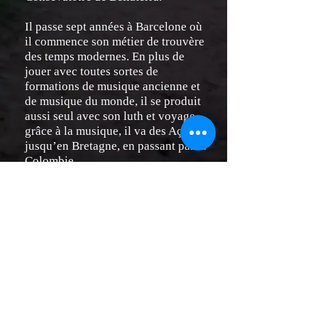
Il passe sept années à Barcelone où
il commence son métier de trouvère
des temps modernes. En plus de
jouer avec toutes sortes de
formations de musique ancienne et
de musique du monde, il se produit
aussi seul avec son luth et voyage
grâce à la musique, il va des Açores
jusqu’en Bretagne, en passant par la
Colombie.
De retour en Amérique, il dirige un
atelier dédié aux musiques
anciennes d’Espagne et du Nouveau
Monde pour des enfants victimes du
conflit armé en Colombie avec la
fondation Batuta. Il fait aussi
connaitre en concert son premier
disque solo The dark side of the
lute.